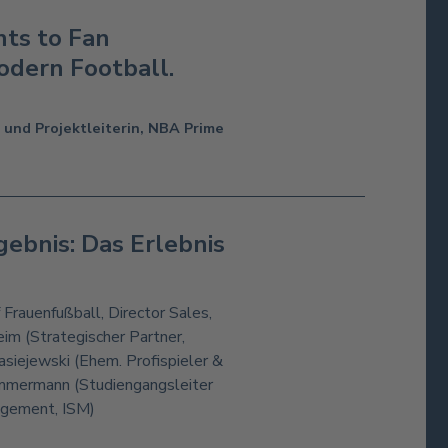
hts to Fan
odern Football.
und Projektleiterin, NBA Prime
gebnis: Das Erlebnis
Frauenfußball, Director Sales,
eim (Strategischer Partner,
asiejewski (Ehem. Profispieler &
Zimmermann (Studiengangsleiter
agement, ISM)