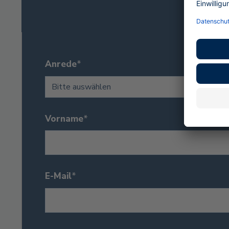
Anrede
*
Vorname
*
E-Mail
*