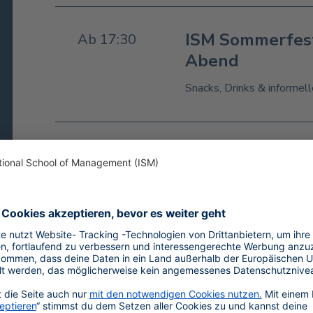
ISM Sommerfes
Ab 17:30
Abend
Snacks, Drinks & informel